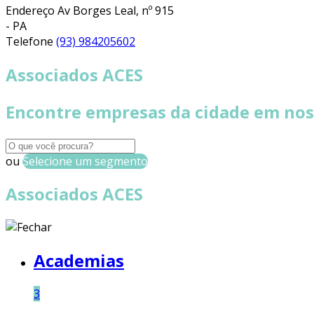
Endereço
Av Borges Leal, nº 915
- PA
Telefone
(93) 984205602
Associados ACES
Encontre empresas da cidade em nos
ou
Selecione um segmento
Associados ACES
Academias
3