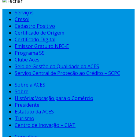
Serviços
Cresol
Cadastro Positivo
Certificado de Origem
Certificado Digital
Emissor Gratuito NFC-E
Programa 5S
Clube Aces
Selo de Gestão da Qualidade da ACES
Serviço Central de Proteção ao Crédito – SCPC
Sobre a ACES
Sobre
História: Vocação para o Comércio
Presidente
Estatuto da ACES
Turismo
Centro de Inovação – CIAT
Conselhos