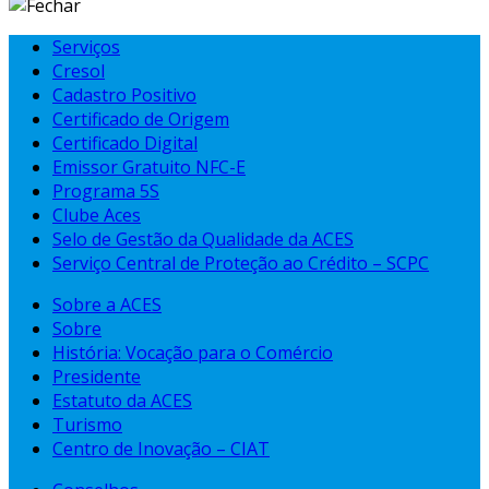
Serviços
Cresol
Cadastro Positivo
Certificado de Origem
Certificado Digital
Emissor Gratuito NFC-E
Programa 5S
Clube Aces
Selo de Gestão da Qualidade da ACES
Serviço Central de Proteção ao Crédito – SCPC
Sobre a ACES
Sobre
História: Vocação para o Comércio
Presidente
Estatuto da ACES
Turismo
Centro de Inovação – CIAT